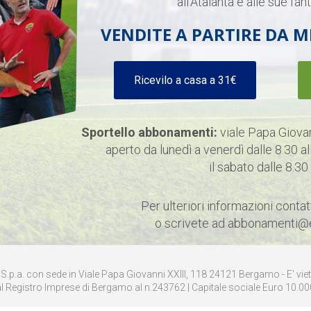
all’Atalanta e alle sue fan
VENDITE A PARTIRE D
A M
Ricevilo a casa a 31€
Sportello abbonamenti:
viale Papa Giova
aperto da lunedì a venerdì dalle 8.30 al
il sabato dalle 8.30
Per ulteriori informazioni contat
o scrivete ad
abbonamenti@e
.p.a. con sede in Viale Papa Giovanni XXIII, 118 24121 Bergamo - E' viet
 al Registro Imprese di Bergamo al n.243762 | Capitale sociale Euro 10.000