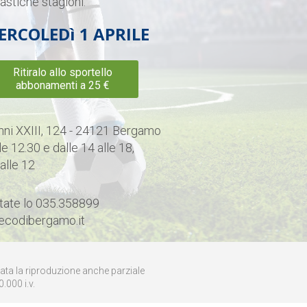
tastiche stagioni.
ERCOLEDì 1 APRILE
Ritiralo allo sportello
abbonamenti a 25 €
nni XXIII, 124 - 24121 Bergamo
le 12.30 e dalle 14 alle 18,
 alle 12
tate lo
035.358899
codibergamo.it
ata la riproduzione anche parziale
.000 i.v.